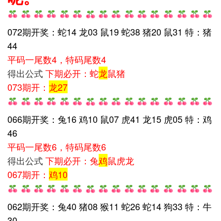
072期开奖：蛇14 龙03 鼠19 蛇38 猪20 鼠31 特：猪
44
平码一尾数4，特码
尾
数4
得出公式
下期必开：蛇
龙
鼠猪
073期开：
龙27
066期开奖：兔16 鸡10 鼠07 虎41 龙15 虎05 特：鸡
46
平码一尾数6，特码
尾
数6
得出公式
下期必开：兔
鸡
鼠虎龙
067期开：
鸡10
062期开奖：兔40 猪08 猴11 蛇26 蛇14 狗33 特：牛
30