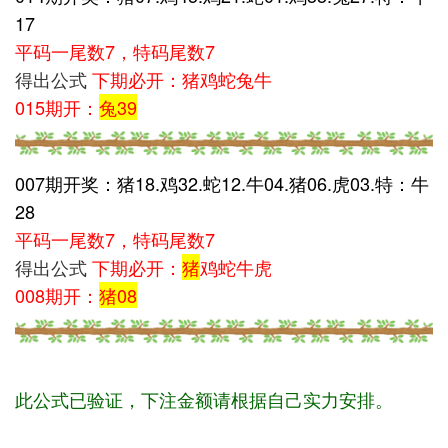
17
平码一
尾
数7，特码
尾
数7
得出公式
下期必开：猪鸡蛇兔牛
015期开：
兔39
007期开奖：猪
18.鸡32.蛇12.牛04.猪06.虎03.特：牛
28
平码一
尾
数7，特码
尾
数7
得出公式
下期必开：
猪
鸡蛇牛虎
008期开：
猪08
此公式已验证，下注金额请根据自己实力安排。